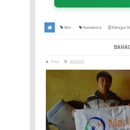
Aksi
Humaniora
Bahagia It
BAHAG
Darul
9/25/2015