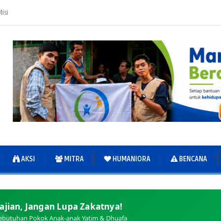
isi
AKSI
MITRA
HUMANIORA
BENCANA
ajian, Jangan Lupa Zakatnya!
ebutuhan Pokok Anak-anak Yatim & Dhuafa