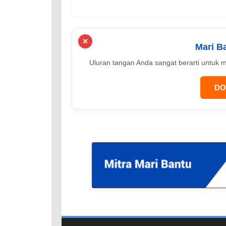
✕
Mari B
Uluran tangan Anda sangat berarti unt
DO