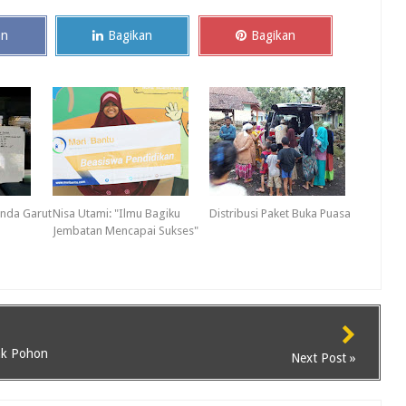
an
Bagikan
Bagikan
anda Garut
Nisa Utami: "Ilmu Bagiku
Distribusi Paket Buka Puasa
Jembatan Mencapai Sukses"
ak Pohon
Next Post »