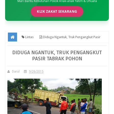
Mari Bantu Kebutuhan Pokok Anak-anak Yatim & Dhuafa
KLIK ZAKAT SEKARANG
Lintas
Diduga Ngantuk, Truk Pengangkut Pasir
Tabrak Pohon
DIDUGA NGANTUK, TRUK PENGANGKUT
PASIR TABRAK POHON
Darul
9/26/2015