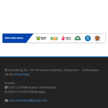
Jl. Bandung No. 141 Perumnas Kotabaru, Cibeureum - Tasikmalaya
46196
[Lihat Peta]
Kontak :
0265-2351868 (Kantor Sekretariat)
082321553330 (Whatsapp)
adm.maribantu@gmail.com