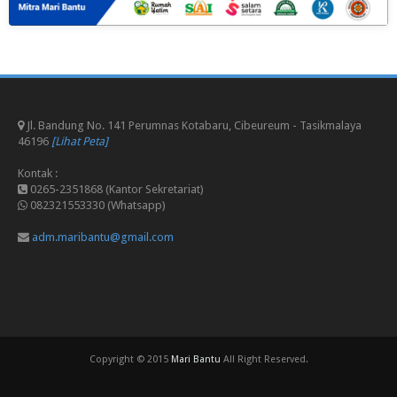
Jl. Bandung No. 141 Perumnas Kotabaru, Cibeureum - Tasikmalaya
46196
[Lihat Peta]
Kontak :
0265-2351868 (Kantor Sekretariat)
082321553330 (Whatsapp)
adm.maribantu@gmail.com
Copyright © 2015
Mari Bantu
All Right Reserved.