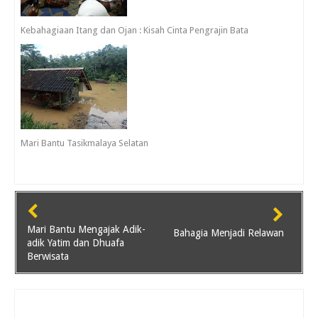
Kebahagiaan Itang dan Ojan : Kisah Cinta Pengrajin Bata
Mari Bantu Tasikmalaya Selatan
Mari Bantu Mengajak Adik-
Bahagia Menjadi Relawan
adik Yatim dan Dhuafa
Berwisata