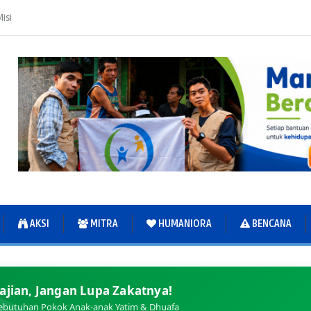
isi
AKSI
MITRA
HUMANIORA
BENCANA
ajian, Jangan Lupa Zakatnya!
ebutuhan Pokok Anak-anak Yatim & Dhuafa