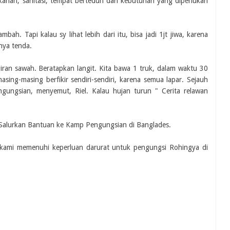
anan, sanitasi, tempat berteduh dan kebutuhan yang diperlukan
ah. Tapi kalau sy lihat lebih dari itu, bisa jadi 1jt jiwa, karena
nya tenda.
giran sawah. Beratapkan langit. Kita bawa 1 truk, dalam waktu 30
ing-masing berfikir sendiri-sendiri, karena semua lapar. Sejauh
ngsian, menyemut, Riel. Kalau hujan turun " Cerita relawan
l Salurkan Bantuan ke Kamp Pengungsian di Banglades.
u kami memenuhi keperluan darurat untuk pengungsi Rohingya di