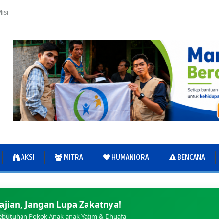
isi
AKSI
MITRA
HUMANIORA
BENCANA
ajian, Jangan Lupa Zakatnya!
ebutuhan Pokok Anak-anak Yatim & Dhuafa