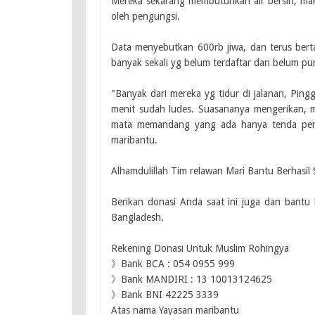
Mereka sekarang membutuhkan air bersih, mak
oleh pengungsi.
Data menyebutkan 600rb jiwa, dan terus bertamb
banyak sekali yg belum terdaftar dan belum pu
"Banyak dari mereka yg tidur di jalanan, Ping
menit sudah ludes. Suasananya mengerikan, mas
mata memandang yang ada hanya tenda pengu
maribantu.
Alhamdulillah Tim relawan Mari Bantu Berhasi
Berikan donasi Anda saat ini juga dan bant
Bangladesh.
Rekening Donasi Untuk Muslim Rohingya
》Bank BCA : 054 0955 999
》Bank MANDIRI : 13 10013124625
》Bank BNI 42225 3339
Atas nama Yayasan maribantu