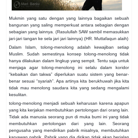
Mukmin yang satu dengan yang lainnya bagaikan sebuah
bangunan yang saling memperkuat antara sebagian dengan
sebagian yang lainnya. (Rasulullah SAW sambil memasukkan
jari-jari tangan ke sela jari jari lainnya) (HR. Muttafaqun alaih)
Dalam Islam, tolong-menolong adalah kewajiban setiap
Muslim. Sudah semestinya konsep tolong-menolong tidak
hanya dilakukan dalam lingkup yang sempit. Tentu saja untuk
menjaga agar tolong-menolong ini selalu dalam kori
dor
“kebaikan dan takwa” diperlukan suatu sistem yang benar-
benar sesuai “syariah”. Apa artinya kita berukhuwah jika kita
tidak mau menolong saudara kita yang sedang mengalami
kesulitan.
tolong-menolong menjadi sebuah keharusan karena apapun
yang kita kerjakan membutuhkan pertolongan dari orang lain.
Tidak ada manusia seorang pun di muka bumi ini yang tidak
membutuhkan pertolongan dari yang lain. Seorang
pengusaha yang mendirikan pabrik misalnya, membutuhkan
karyawan pabrik. Pabrik yang dia dirikan tidak akan berjalan