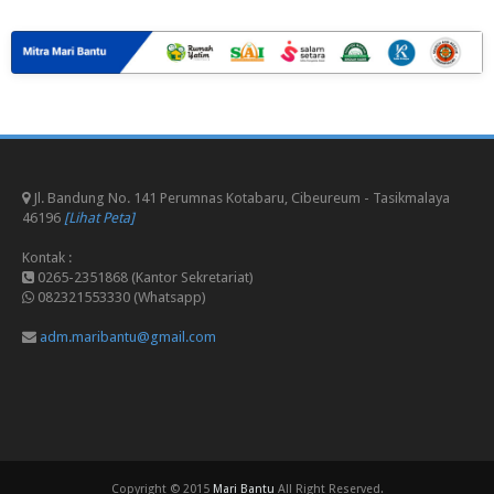
Jl. Bandung No. 141 Perumnas Kotabaru, Cibeureum - Tasikmalaya
46196
[Lihat Peta]
Kontak :
0265-2351868 (Kantor Sekretariat)
082321553330 (Whatsapp)
adm.maribantu@gmail.com
Copyright © 2015
Mari Bantu
All Right Reserved.