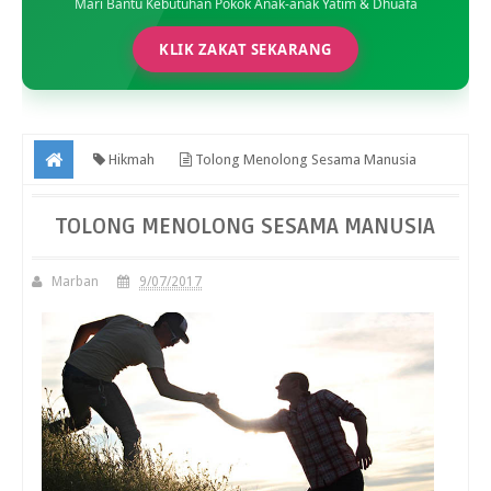
Mari Bantu Kebutuhan Pokok Anak-anak Yatim & Dhuafa
KLIK ZAKAT SEKARANG
Hikmah
Tolong Menolong Sesama Manusia
TOLONG MENOLONG SESAMA MANUSIA
Marban
9/07/2017