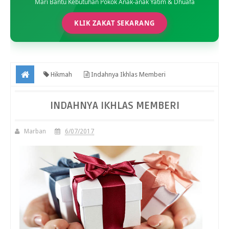
Mari Bantu Kebutuhan Pokok Anak-anak Yatim & Dhuafa
KLIK ZAKAT SEKARANG
Hikmah
Indahnya Ikhlas Memberi
INDAHNYA IKHLAS MEMBERI
Marban
6/07/2017