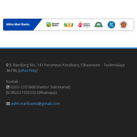
Jl. Bandung No. 141 Perumnas Kotabaru, Cibeureum - Tasikmalaya
46196
[Lihat Peta]
Kontak :
0265-2351868 (Kantor Sekretariat)
082321553330 (Whatsapp)
adm.maribantu@gmail.com