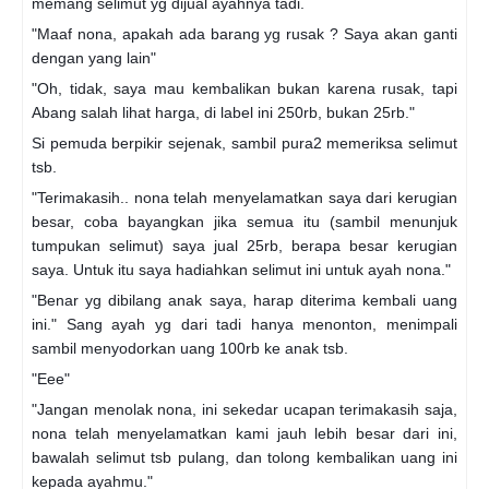
memang selimut yg dijual ayahnya tadi.
"Maaf nona, apakah ada barang yg rusak ? Saya akan ganti
dengan yang lain"
"Oh, tidak, saya mau kembalikan bukan karena rusak, tapi
Abang salah lihat harga, di label ini 250rb, bukan 25rb."
Si pemuda berpikir sejenak, sambil pura2 memeriksa selimut
tsb.
"Terimakasih.. nona telah menyelamatkan saya dari kerugian
besar, coba bayangkan jika semua itu (sambil menunjuk
tumpukan selimut) saya jual 25rb, berapa besar kerugian
saya. Untuk itu saya hadiahkan selimut ini untuk ayah nona."
"Benar yg dibilang anak saya, harap diterima kembali uang
ini." Sang ayah yg dari tadi hanya menonton, menimpali
sambil menyodorkan uang 100rb ke anak tsb.
"Eee"
"Jangan menolak nona, ini sekedar ucapan terimakasih saja,
nona telah menyelamatkan kami jauh lebih besar dari ini,
bawalah selimut tsb pulang, dan tolong kembalikan uang ini
kepada ayahmu."