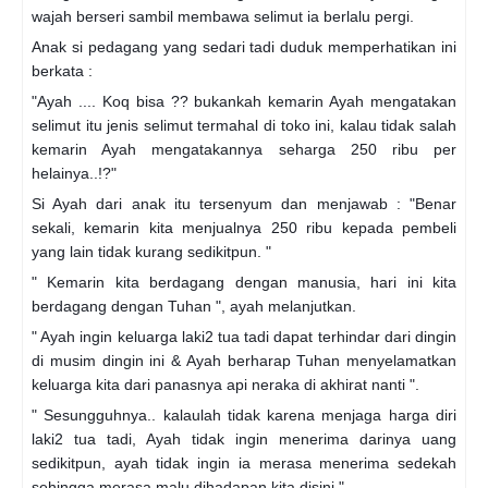
wajah berseri sambil membawa selimut ia berlalu pergi.
Anak si pedagang yang sedari tadi duduk memperhatikan ini
berkata :
"Ayah .... Koq bisa ?? bukankah kemarin Ayah mengatakan
selimut itu jenis selimut termahal di toko ini, kalau tidak salah
kemarin Ayah mengatakannya seharga 250 ribu per
helainya..!?"
Si Ayah dari anak itu tersenyum dan menjawab : "Benar
sekali, kemarin kita menjualnya 250 ribu kepada pembeli
yang lain tidak kurang sedikitpun. "
" Kemarin kita berdagang dengan manusia, hari ini kita
berdagang dengan Tuhan ", ayah melanjutkan.
" Ayah ingin keluarga laki2 tua tadi dapat terhindar dari dingin
di musim dingin ini & Ayah berharap Tuhan menyelamatkan
keluarga kita dari panasnya api neraka di akhirat nanti ".
" Sesungguhnya.. kalaulah tidak karena menjaga harga diri
laki2 tua tadi, Ayah tidak ingin menerima darinya uang
sedikitpun, ayah tidak ingin ia merasa menerima sedekah
sehingga merasa malu dihadapan kita disini ".