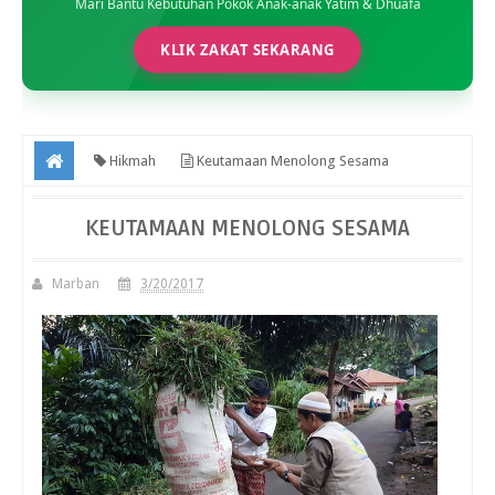
Mari Bantu Kebutuhan Pokok Anak-anak Yatim & Dhuafa
KLIK ZAKAT SEKARANG
Hikmah
Keutamaan Menolong Sesama
KEUTAMAAN MENOLONG SESAMA
Marban
3/20/2017