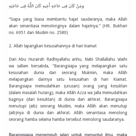
وَمَنْ كَانَ فِى حَاجَةِ أَخِيهِ كَانَ اللَّهُ فِى حَاجَتِهِ
“Siapa yang biasa membantu hajat saudaranya, maka Allah
akan senantiasa menolongnya dalam hajatnya.” (HR. Bukhari
no. 6951 dan Muslim no. 2580)
2. Allah lapangkan kesusahannya di hari kiamat
Dari Abu Hurairah Radhiyallahu anhu, Nabi Shallallahu ‘alaihi
wa sallam bersabda, “Barangsiapa yang melapangkan satu
kesusahan dunia dari seorang Mukmin, maka Allâh
melapangkan darinya satu kesusahan di hari Kiamat.
Barangsiapa memudahkan (urusan) orang yang kesulitan
(dalam masalah hutang), maka Allâh Azza wa Jalla memudahkan
baginya (dari kesulitan) di dunia dan akhirat. Barangsiapa
menutupi (aib) seorang Muslim, maka Allâh akan menutup
(aib)nya di dunia dan akhirat. Allâh senantiasa menolong
seorang hamba selama hamba tersebut menolong saudaranya.
Barangsiapa menempuh jalan untuk menuntut ilmu, maka