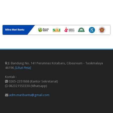
Jl. Bandung No. 141 Perumnas Kotabaru, Cibeureum - Tasikmalaya
46196
[Lihat Peta]
Kontak :
0265-2351868 (Kantor Sekretariat)
082321553330 (Whatsapp)
adm.maribantu@gmail.com