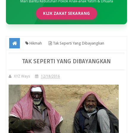
Mari Bantu Kebutuhan Pokok Anak-anak Yatim & Dhuafa
KLIK ZAKAT SEKARANG
Hikmah
Tak Seperti Yang Dibayangkan
TAK SEPERTI YANG DIBAYANGKAN
XYZ Ways
12/18/2016