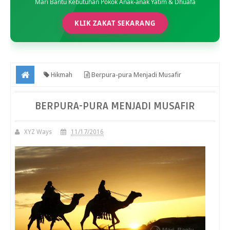
Mari Bantu Kebutuhan Pokok Anak-anak Yatim & Dhuafa
KLIK ZAKAT SEKARANG
Hikmah
Berpura-pura Menjadi Musafir
BERPURA-PURA MENJADI MUSAFIR
XYZ Ways
11/17/2016