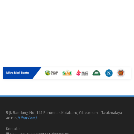
Jl. Bandung No. 141 Perumnas Kotabaru, Cibeureum - Tasikmalaya
46196
[Lihat Peta]
Kontak :