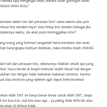
n mereka lupa mengingat Allah; mereka itulah golongan setan.
OLONGAN YANG RUGI.”
uniawi dalam hati dan perasaan kita? nama wanita atau pria
mbuat kita semakin kaya? atau hidup kita semakin bahagia jika
rjalannya waktu, dia akan pasti meninggalkan kita?!
rang-orang yang beriman! Janganlah harta bendamu dan anak-
. Dan barangsiapa berbuat demikian, maka mereka itulah ORANG-
am hati dan perasaan kita, sebenarnya tidaklah sesulit apa yang
rikat, harus bersila di masjid memutar tasbih ribuan kali dengan
puluhan hari dengan tidak memakan makanan tertentu. Karena
al atau birokrasi yang njelimet agar dapat berkomunikasi
rikan Allah SWT ini hanya benar-benar untuk Allah SWT, tanpa
 itu! bisa kok, asal kita mau saja... ya paling tidak 80% lah atau
ta aman di Akhirat kelak.