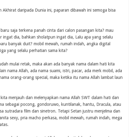
 Akhirat daripada Dunia ini, paparan dibawah ini semoga bisa
a baru saja terkena panah cinta dari calon pasangan kita? mau
 ingat dia, bahkan sholatpun ingat dia, Lalu apa yang selalu
a baru banyak duit? mobil mewah, rumah indah, angka digital
iga yang selalu perhatian sama kita?
sudah mulai retak, maka akan ada banyak nama dalam hati kita
elain nama Allah, ada nama suami, istri, pacar, ada merk mobil, ada
 nama orang-orang special, maka ketika itu nama Allah lambat laun
ya kita menjauh dan melenyapkan nama Allah SWT dalam hati dan
ma sebagai pocong, gondoruwo, kuntilanak, hantu, Dracula, atau
sutradara film dan sinetron. Tetapi Setan justru menjelma dan
anita sexy, pria macho perkasa, mobil mewah, rumah indah, mega
atas.