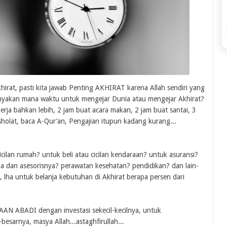
hirat, pasti kita jawab Penting AKHIRAT karena Allah sendiri yang
 banyakan mana waktu untuk mengejar Dunia atau mengejar Akhirat?
kerja bahkan lebih, 2 jam buat acara makan, 2 jam buat santai, 3
 sholat, baca A-Qur’an, Pengajian itupun kadang kurang...
cicilan rumah? untuk beli atau cicilan kendaraan? untuk asuransi?
na dan asesorisnya? perawatan kesehatan? pendidikan? dan lain-
n, lha untuk belanja kebutuhan di Akhirat berapa persen dari
AAN ABADI dengan investasi sekecil-kecilnya, untuk
sarnya, masya Allah...astaghfirullah...