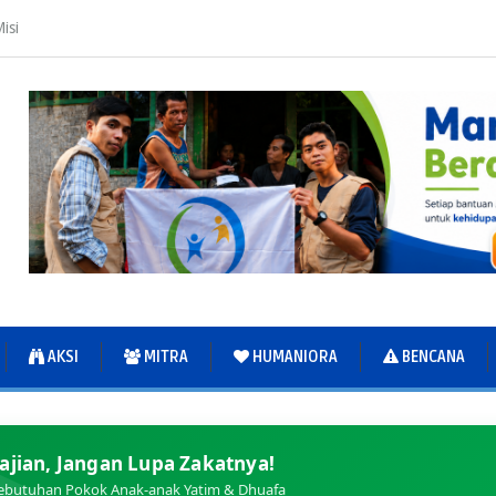
isi
AKSI
MITRA
HUMANIORA
BENCANA
ajian, Jangan Lupa Zakatnya!
ebutuhan Pokok Anak-anak Yatim & Dhuafa