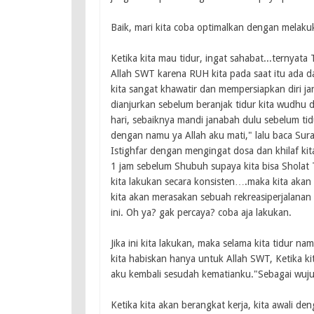
Baik, mari kita coba optimalkan dengan melakuk
Ketika kita mau tidur, ingat sahabat...terny
Allah SWT karena RUH kita pada saat itu ada d
kita sangat khawatir dan mempersiapkan diri jan
dianjurkan sebelum beranjak tidur kita wudhu du
hari, sebaiknya mandi janabah dulu sebelum tid
dengan namu ya Allah aku mati," lalu baca Surah
Istighfar dengan mengingat dosa dan khilaf kita
1 jam sebelum Shubuh supaya kita bisa Sholat T
kita lakukan secara konsisten….maka kita akan 
kita akan merasakan sebuah rekreasiperjalanan
ini. Oh ya? gak percaya? coba aja lakukan.
Jika ini kita lakukan, maka selama kita tidur nam
kita habiskan hanya untuk Allah SWT, Ketika ki
aku kembali sesudah kematianku."Sebagai wuju
Ketika kita akan berangkat kerja, kita awali d