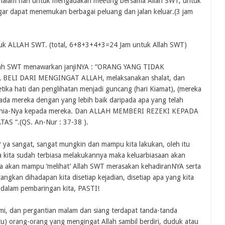
au malam hari untuk mengadakan meeting bersama Allah SWT, untuk
ar dapat menemukan berbagai peluang dan jalan keluar.(3 jam
untuk ALLAH SWT. (total, 6+8+3+4+3=24 Jam untuk Allah SWT)
Allah SWT menawarkan janjiNYA : “ORANG YANG TIDAK
ELI DARI MENGINGAT ALLAH, melaksanakan shalat, dan
tika hati dan penglihatan menjadi guncang (hari Kiamat), (mereka
ada mereka dengan yang lebih baik daripada apa yang telah
runia-Nya kepada mereka. Dan ALLAH MEMBERI REZEKI KEPADA
 “.(QS. An-Nur : 37-38 ).
ya sangat, sangat mungkin dan mampu kita lakukan, oleh itu
jika kita sudah terbiasa melakukannya maka keluarbiasaan akan
 Kita akan mampu ‘melihat’ Allah SWT merasakan kehadiranNYA serta
kan dihadapan kita disetiap kejadian, disetiap apa yang kita
n dalam pembaringan kita, PASTI!
i, dan pergantian malam dan siang terdapat tanda-tanda
itu) orang-orang yang mengingat Allah sambil berdiri, duduk atau