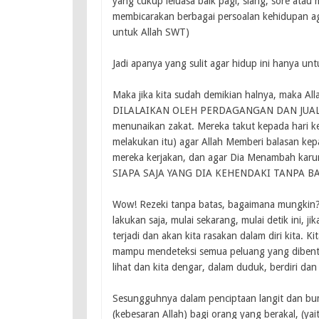
yang cukup leluasa baik pagi, siang, sore at
membicarakan berbagai persoalan kehidupan ag
untuk Allah SWT)
Jadi apanya yang sulit agar hidup ini hanya 
Maka jika kita sudah demikian halnya, maka 
DILALAIKAN OLEH PERDAGANGAN DAN JUAL B
menunaikan zakat. Mereka takut kepada hari ke
melakukan itu) agar Allah Memberi balasan kep
mereka kerjakan, dan agar Dia Menambah ka
SIAPA SAJA YANG DIA KEHENDAKI TANPA BATAS
Wow! Rezeki tanpa batas, bagaimana mungkin? 
lakukan saja, mulai sekarang, mulai detik ini, 
terjadi dan akan kita rasakan dalam diri kita.
mampu mendeteksi semua peluang yang dibentang
lihat dan kita dengar, dalam duduk, berdiri da
Sesungguhnya dalam penciptaan langit dan bum
(kebesaran Allah) bagi orang yang berakal, (ya