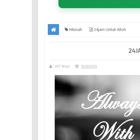
Hikmah
24jam Untuk Alloh
24J
XYZ Ways
9/20/2016