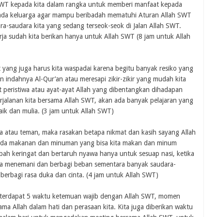
SWT kepada kita dalam rangka untuk memberi manfaat kepada
ada keluarga agar mampu beribadah mematuhi Aturan Allah SWT
a-saudara kita yang sedang terseok-seok di Jalan Allah SWT.
kerja sudah kita berikan hanya untuk Allah SWT (8 jam untuk Allah
yang juga harus kita waspadai karena begitu banyak resiko yang
an indahnya Al-Qur’an atau meresapi zikir-zikir yang mudah kita
t peristiwa atau ayat-ayat Allah yang dibentangkan dihadapan
erjalanan kita bersama Allah SWT, akan ada banyak pelajaran yang
aik dan mulia. (3 jam untuk Allah SWT)
a atau teman, maka rasakan betapa nikmat dan kasih sayang Allah
u ada makanan dan minuman yang bisa kita makan dan minum
bah keringat dan bertaruh nyawa hanya untuk sesuap nasi, ketika
isa menemani dan berbagi beban sementara banyak saudara-
 berbagi rasa duka dan cinta. (4 jam untuk Allah SWT)
lam terdapat 5 waktu ketemuan wajib dengan Allah SWT, momen
ma Allah dalam hati dan perasaan kita. Kita juga diberikan waktu