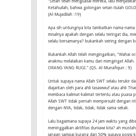
“Setan telah menguasai mereka, lalu menjadika
Ketahuilah, bahwa golongan setan itulah G
(Al-Mujadilah :19)
Apa sih untungnya kita tambatkan nama-nama d
misalnya apakah dengan selalu teringat dia, me
selalu bersamanya? bukankah seiring dengan be
Bukankah Allah telah mengingatkan, “Wahai o
anakmu melalaikan kamu dari mengingat Allah
ORANG YANG RUGI.” (QS. Al-Munafiqun : 9)
Untuk supaya nama Allah SWT selalu terukir dal
diajarkan oleh para ahli tasawwuf atau ahli Tha
membaca kalimat-kalimat tertentu atau puasa 
Allah SWT tidak pernah mempersulit dengan ritu
dengan-NYA, tidak, tidak, tidak sama sekali.
Lalu bagaimana supaya 24 jam waktu yang dibe
meninggalkan aktifitas duniawi kita? ah mustahil
jangan sampai kurang dari 50% supaya posisi ki