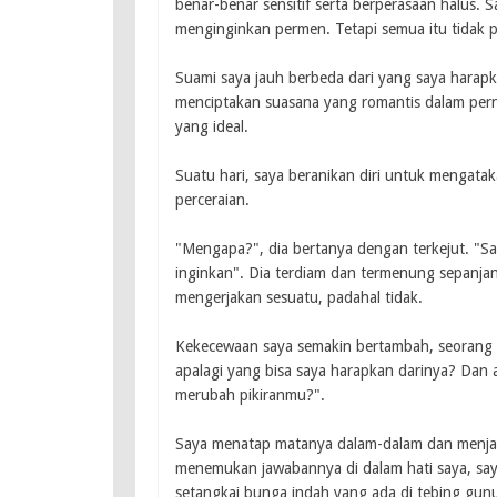
benar-benar sensitif serta berperasaan halus. 
menginginkan permen. Tetapi semua itu tidak 
Suami saya jauh berbeda dari yang saya harap
menciptakan suasana yang romantis dalam per
yang ideal.
Suatu hari, saya beranikan diri untuk mengat
perceraian.
"Mengapa?", dia bertanya dengan terkejut. "Sa
inginkan". Dia terdiam dan termenung sepanj
mengerjakan sesuatu, padahal tidak.
Kekecewaan saya semakin bertambah, seorang 
apalagi yang bisa saya harapkan darinya? Dan 
merubah pikiranmu?".
Saya menatap matanya dalam-dalam dan menjaw
menemukan jawabannya di dalam hati saya, say
setangkai bunga indah yang ada di tebing gun