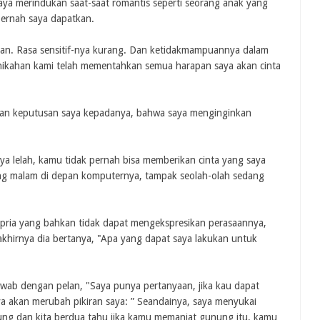
Saya merindukan saat-saat romantis seperti seorang anak yang
pernah saya dapatkan.
kan. Rasa sensitif-nya kurang. Dan ketidakmampuannya dalam
nikahan kami telah mementahkan semua harapan saya akan cinta
akan keputusan saya kepadanya, bahwa saya menginginkan
ya lelah, kamu tidak pernah bisa memberikan cinta yang saya
ang malam di depan komputernya, tampak seolah-olah sedang
pria yang bahkan tidak dapat mengekspresikan perasaannya,
akhirnya dia bertanya, "Apa yang dapat saya lakukan untuk
ab dengan pelan, "Saya punya pertanyaan, jika kau dapat
a akan merubah pikiran saya: ” Seandainya, saya menyukai
ung dan kita berdua tahu jika kamu memanjat gunung itu, kamu