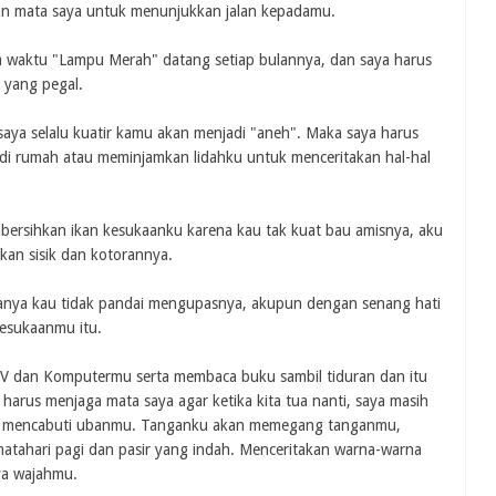
n mata saya untuk menunjukkan jalan kepadamu.
da waktu "Lampu Merah" datang setiap bulannya, dan saya harus
 yang pegal.
saya selalu kuatir kamu akan menjadi "aneh". Maka saya harus
i rumah atau meminjamkan lidahku untuk menceritakan hal-hal
embersihkan ikan kesukaanku karena kau tak kuat bau amisnya, aku
an sisik dan kotorannya.
upanya kau tidak pandai mengupasnya, akupun dengan senang hati
esukaanmu itu.
 TV dan Komputermu serta membaca buku sambil tiduran dan itu
harus menjaga mata saya agar ketika kita tua nanti, saya masih
 mencabuti ubanmu. Tanganku akan memegang tanganmu,
tahari pagi dan pasir yang indah. Menceritakan warna-warna
ya wajahmu.