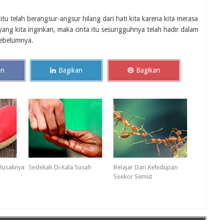
a itu telah berangsur-angsur hilang dari hati kita karena kita merasa
yang kita inginkan, maka cinta itu sesungguhnya telah hadir dalam
sebelumnya.
an
Bagikan
Bagikan
Rusaknya
Sedekah Di Kala Susah
Belajar Dari Kehidupan
Seekor Semut