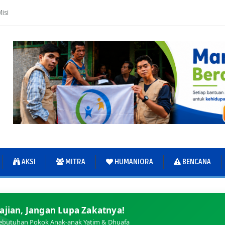
isi
AKSI
MITRA
HUMANIORA
BENCANA
ajian, Jangan Lupa Zakatnya!
ebutuhan Pokok Anak-anak Yatim & Dhuafa