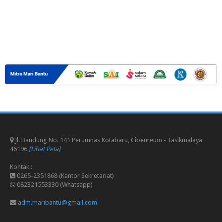
Jl. Bandung No. 141 Perumnas Kotabaru, Cibeureum - Tasikmalaya
46196
[Lihat Peta]
Kontak :
0265-2351868 (Kantor Sekretariat)
082321553330 (Whatsapp)
adm.maribantu@gmail.com