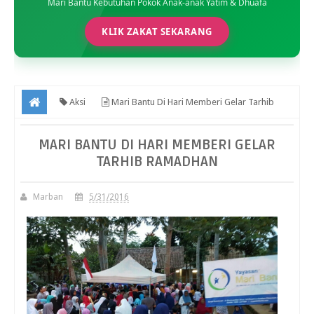
Mari Bantu Kebutuhan Pokok Anak-anak Yatim & Dhuafa
KLIK ZAKAT SEKARANG
Aksi
Mari Bantu Di Hari Memberi Gelar Tarhib
Ramadhan
MARI BANTU DI HARI MEMBERI GELAR
TARHIB RAMADHAN
Marban
5/31/2016