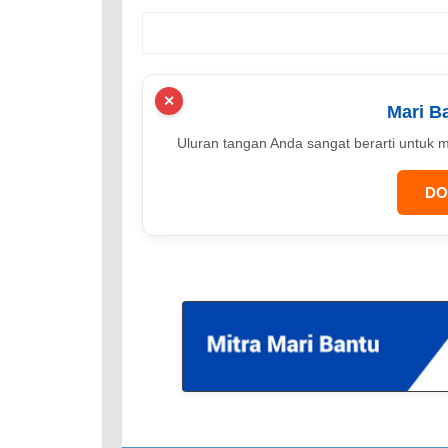
✕
Mari B
Uluran tangan Anda sangat berarti unt
DO