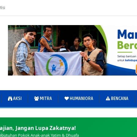
isi
AKSI
MITRA
HUMANIORA
BENCANA
ajian, Jangan Lupa Zakatnya!
ebutuhan Pokok Anak-anak Yatim & Dhuafa