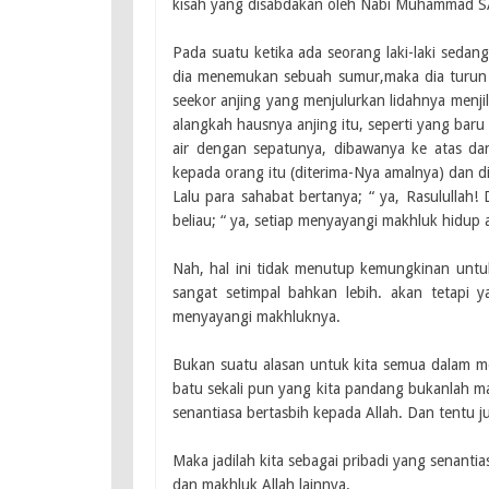
kisah yang disabdakan oleh Nabi Muhammad S
Pada suatu ketika ada seorang laki-laki sedang
dia menemukan sebuah sumur,maka dia turun k
seekor anjing yang menjulurkan lidahnya menjil
alangkah hausnya anjing itu, seperti yang baru
air dengan sepatunya, dibawanya ke atas da
kepada orang itu (diterima-Nya amalnya) dan 
Lalu para sahabat bertanya; “ ya, Rasulullah
beliau; “ ya, setiap menyayangi makhluk hidup 
Nah, hal ini tidak menutup kemungkinan untuk
sangat setimpal bahkan lebih. akan tetapi y
menyayangi makhluknya.
Bukan suatu alasan untuk kita semua dalam m
batu sekali pun yang kita pandang bukanlah m
senantiasa bertasbih kepada Allah. Dan tentu 
Maka jadilah kita sebagai pribadi yang senant
dan makhluk Allah lainnya.