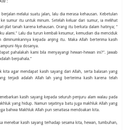
AW :
 berjalan melalui suatu jalan, lalu dia merasa kehausan. Kebetulan
e sumur itu untuk minum. Setelah keluar dari sumur, ia melihat
at-jilat tanah karena kehausan. Orang itu berkata dalam hatinya; “
 ku alami.” Lalu dia turun kembali kesumur, kemudian dia menciduk
n diminumkannya kepada anjing itu. Maka Allah berterima kasih
diampuni-Nya dosanya.
! Dapat pahalakah kami bila menyayangi hewan-hewan ini?”. Jawab
adalah berpahala.”
 kita agar mendapat kasih sayang dari Allah, serta balasan yang
ang terjadi adalah Allah lah yang berterima kasih karena telah
enebarkan kasih sayang kepada seluruh penjuru alam walau pada
akhluk yang hidup. Namun sejatinya batu juga makhluk Allah yang
juga bahwa Makhluk Allah pun senatiasa mendoakan kita.
iasa menebar kasih sayang terhadap sesama kita, hewan, tumbuhan,