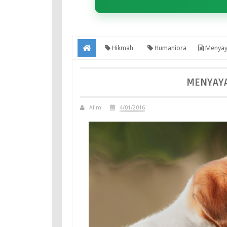
Hikmah
Humaniora
Menyay
MENYAYA
Alim
4/01/2016