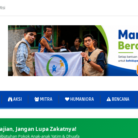
isi
AKSI
MITRA
HUMANIORA
BENCANA
ajian, Jangan Lupa Zakatnya!
ebutuhan Pokok Anak-anak Yatim & Dhuafa