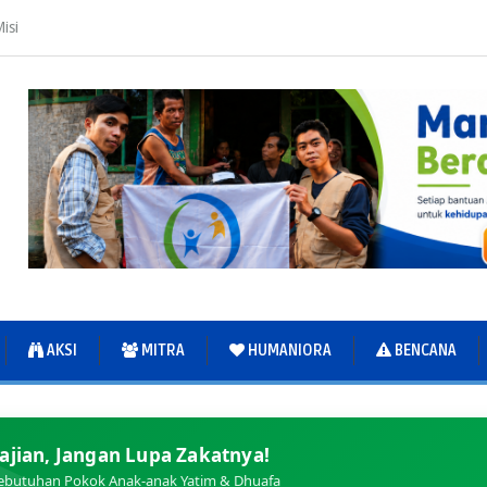
isi
AKSI
MITRA
HUMANIORA
BENCANA
ajian, Jangan Lupa Zakatnya!
ebutuhan Pokok Anak-anak Yatim & Dhuafa