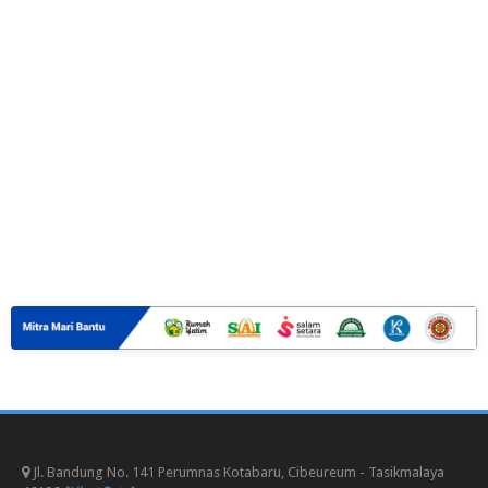
Jl. Bandung No. 141 Perumnas Kotabaru, Cibeureum - Tasikmalaya