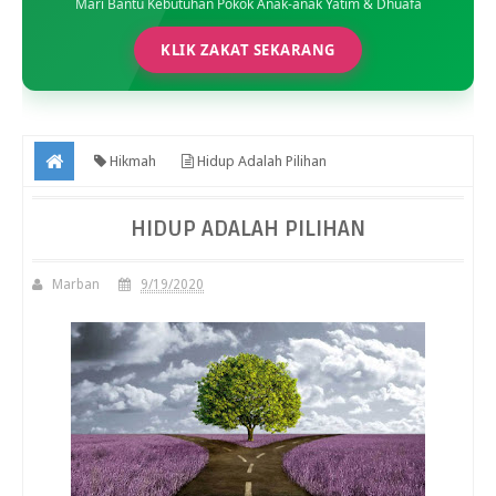
Mari Bantu Kebutuhan Pokok Anak-anak Yatim & Dhuafa
KLIK ZAKAT SEKARANG
Hikmah
Hidup Adalah Pilihan
HIDUP ADALAH PILIHAN
Marban
9/19/2020